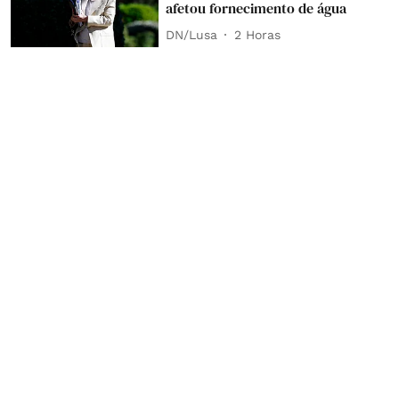
afetou fornecimento de água
DN/Lusa
2 Horas