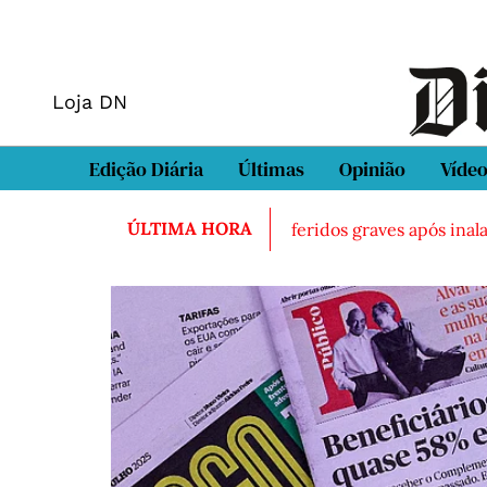
Loja DN
Edição Diária
Últimas
Opinião
Víde
ÚLTIMA HORA
o morto em Sintra
Três feridos graves após inalação de 