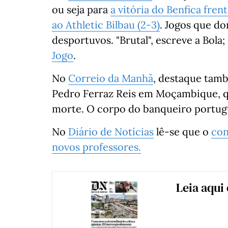
ou seja para
a vitória do Benfica fren
ao Athletic Bilbau (2-3)
. Jogos que d
desportuvos. "Brutal", escreve a Bola;
Jogo
.
No
Correio da Manhã
, destaque tam
Pedro Ferraz Reis em Moçambique, qu
morte. O corpo do banqueiro portugu
No
Diário de Notícias
lê-se que o
con
novos professores.
Leia aqui 