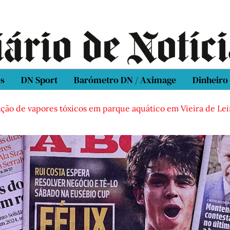
os
DN Sport
Barómetro DN / Aximage
Dinheiro
vapores tóxicos em parque aquático em Vieira de Leiria
Ca