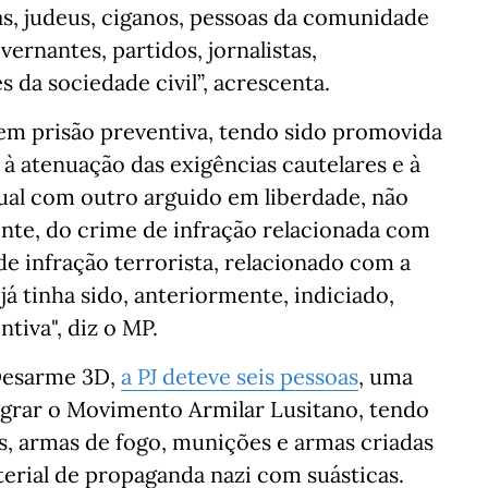
as, judeus, ciganos, pessoas da comunidade
ernantes, partidos, jornalistas,
 da sociedade civil”, acrescenta.
em prisão preventiva, tendo sido promovida
 à atenuação das exigências cautelares e à
ual com outro arguido em liberdade, não
ente, do crime de infração relacionada com
de infração terrorista, relacionado com a
á tinha sido, anteriormente, indiciado,
tiva", diz o MP.
Desarme 3D,
a PJ deteve seis pessoas
, uma
tegrar o Movimento Armilar Lusitano, tendo
s, armas de fogo, munições e armas criadas
erial de propaganda nazi com suásticas.