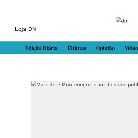
Loja DN
Edição Diária
Últimas
Opinião
Víde