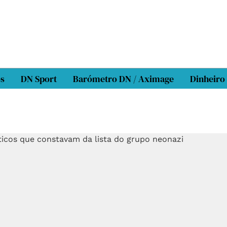
os
DN Sport
Barómetro DN / Aximage
Dinheiro