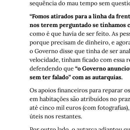
sequência do mau tempo sem questio
“Fomos atirados para a linha da fre
nos terem perguntado se tínhamos c
como é que havia de ser feito. As pes
porque precisam de dinheiro, e agora
o Governo disse que tinha de ser ana
velocidade, tinham ficado com essa r
defendendo que
“o Governo anuncio
sem ter falado” com as autarquias.
Os apoios financeiros para reparar o
em habitações são atribuídos no pra
até cinco mil euros (com fotografias),
úteis nos restantes.
Por outro lado, o autarca adiantou q