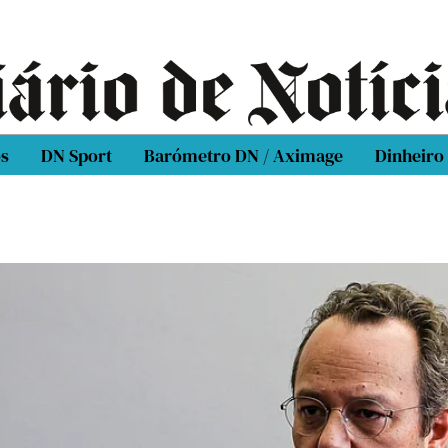
os
DN Sport
Barómetro DN / Aximage
Dinheiro