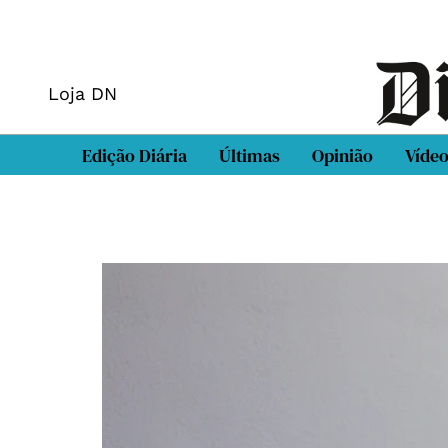
Loja DN
Edição Diária
Últimas
Opinião
Víde