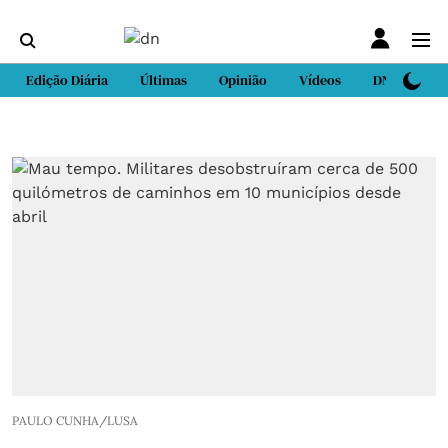
Edição Diária
Últimas
Opinião
Vídeos
DN Sport
PAULO CUNHA/LUSA