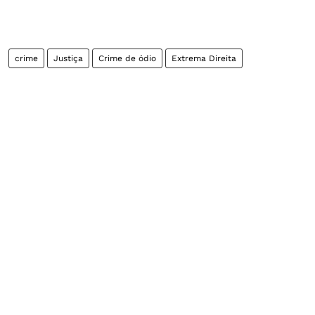
crime
Justiça
Crime de ódio
Extrema Direita