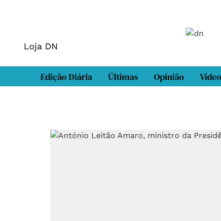
Loja DN
Edição Diária
Últimas
Opinião
Víde