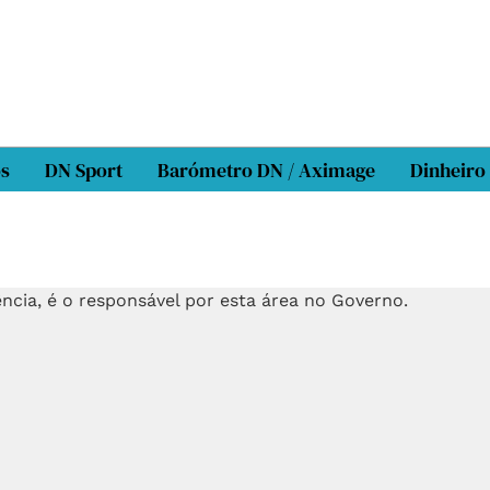
os
DN Sport
Barómetro DN / Aximage
Dinheiro