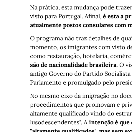
Na prática, esta mudança pode traz
visto para Portugal. Afinal,
é esta a p
atualmente postos consulares com m
O programa não traz detalhes de quais
momento, os imigrantes com visto de
como restauração, hotelaria, comérci
são de nacionalidade brasileira
. O v
antigo Governo do Partido Socialista
Parlamento e promulgado pelo presi
No mesmo eixo da imigração no doc
procedimentos que promovam e privileg
altamente qualificado vindo do estra
lusodescendentes". A
intenção é que
"altamente qualificados", mas sem ex