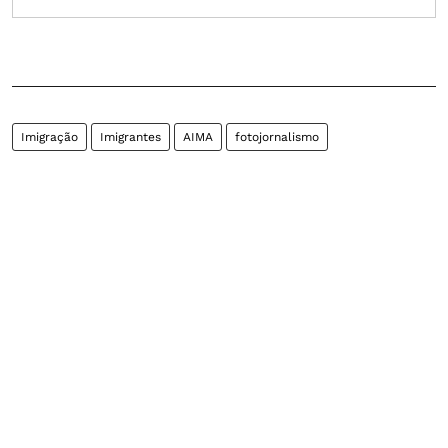
Imigração
Imigrantes
AIMA
fotojornalismo