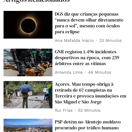
DGS diz que crianças pequenas
“nunca devem olhar diretamente
para o sol”, mesmo com óculos
para eclipse
Ana Mafalda Inácio
33 Minutos
GNR registou 1.496 incidentes
desportivos na época, com 259
árbitros entre as vítimas
Amanda Lima
46 Minutos
Açores. Mau tempo obriga à
retirada de 67 campistas na
Terceira e provoca inundações em
São Miguel e São Jorge
Rui Frias
52 Minutos
PSP detém no Alentejo moldavo
procurado por tráfico humano