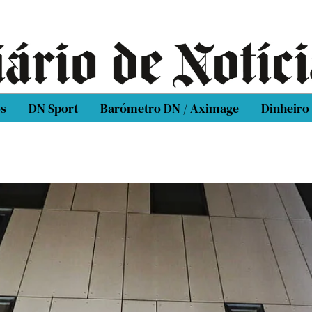
os
DN Sport
Barómetro DN / Aximage
Dinheiro