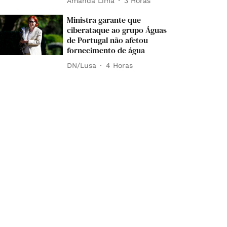
Amanda Lima
3 Horas
Ministra garante que
ciberataque ao grupo Águas
de Portugal não afetou
fornecimento de água
DN/Lusa
4 Horas