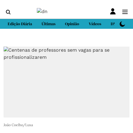
Edição Diária
Últimas
Opinião
Vídeos
DN Sport
João Coelho/Lusa