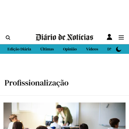
Edição Diária
Últimas
Opinião
Vídeos
DN Sport
Profissionalização