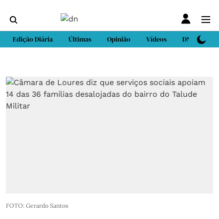
Edição Diária
Últimas
Opinião
Vídeos
DN Sport
FOTO: Gerardo Santos