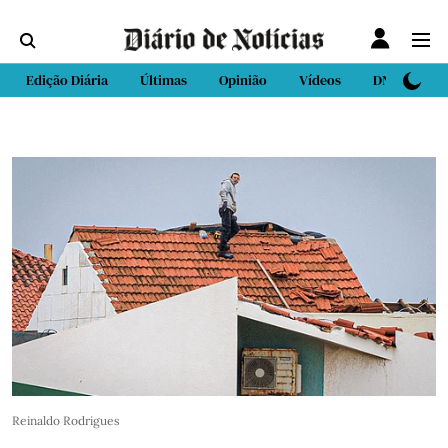
Edição Diária
Últimas
Opinião
Vídeos
DN Sport
Reinaldo Rodrigues