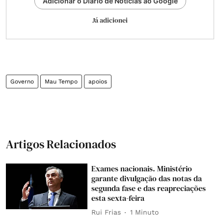
Adicionar o Diário de Notícias ao Google
Já adicionei
Governo
Mau Tempo
apoios
Artigos Relacionados
Exames nacionais. Ministério
garante divulgação das notas da
segunda fase e das reapreciações
esta sexta-feira
Rui Frias
1 Minuto