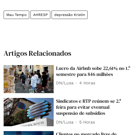
Mau Tempo
AHRESP
depressão Kristin
Artigos Relacionados
Lucro da Airbnb sobe 22,61% no 1.º
semestre para 846 milhões
DN/Lusa
4 Horas
Sindicatos e RTP reúnem-se 2.ª
feira para evitar eventual
suspensão de subsídios
DN/Lusa
5 Horas
Clientes no mercado livre de