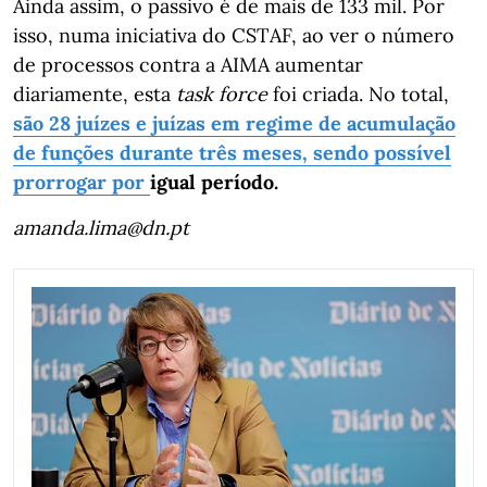
Ainda assim, o passivo é de mais de 133 mil. Por
isso, numa iniciativa do CSTAF, ao ver o número
de processos contra a AIMA aumentar
diariamente, esta
task force
foi criada. No total,
são 28 juízes e juízas em regime de acumulação
de funções durante três meses, sendo possível
prorrogar por
igual período.
amanda.lima@dn.pt