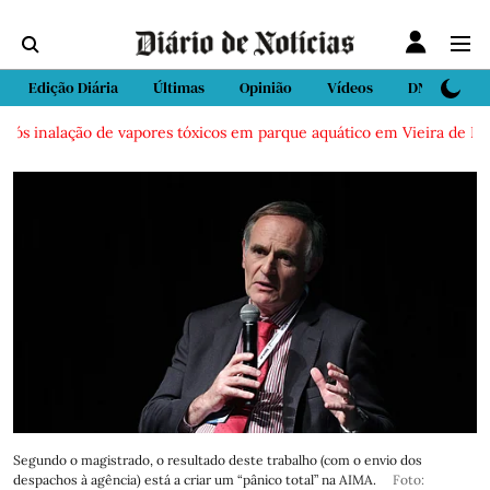
Edição Diária
Últimas
Opinião
Vídeos
DN Sport
s inalação de vapores tóxicos em parque aquático em Vieira de Leiria
Segundo o magistrado, o resultado deste trabalho (com o envio dos
despachos à agência) está a criar um “pânico total” na AIMA.
Foto: