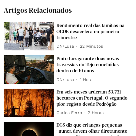
Artigos Relacionados
Rendimento real das famílias na
OCDE desacelera no primeiro
trimestre
DN/Lusa
22 Minutos
Pinto Luz garante duas novas
travessias do Tejo concluídas
dentro de 10 anos
DN/Lusa
1 Hora
Em seis meses arderam 53.731
hectares em Portugal. O segundo
pior registo desde Pedrógão
Carlos Ferro
2 Horas
DGS diz que crianças pequenas
“nunca devem olhar diretamente