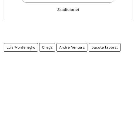
Já adicionei
Luís Montenegro
Chega
André Ventura
pacote laboral