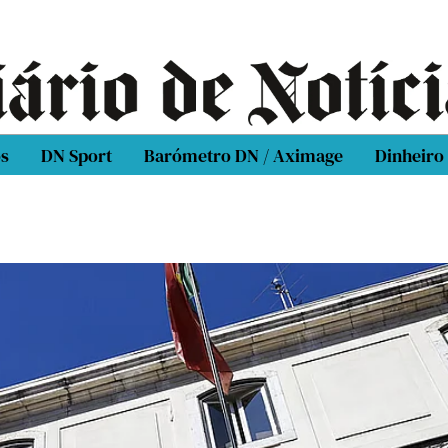
os
DN Sport
Barómetro DN / Aximage
Dinheiro