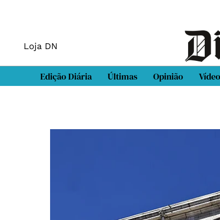
Loja DN
Edição Diária
Últimas
Opinião
Víde