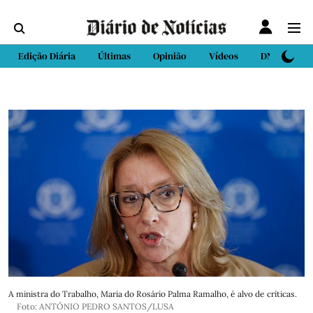
Edição Diária
Últimas
Opinião
Vídeos
DN Sport
A ministra do Trabalho, Maria do Rosário Palma Ramalho, é alvo de críticas.
Foto: ANTÓNIO PEDRO SANTOS/LUSA