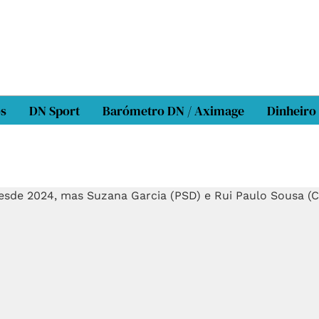
os
DN Sport
Barómetro DN / Aximage
Dinheiro