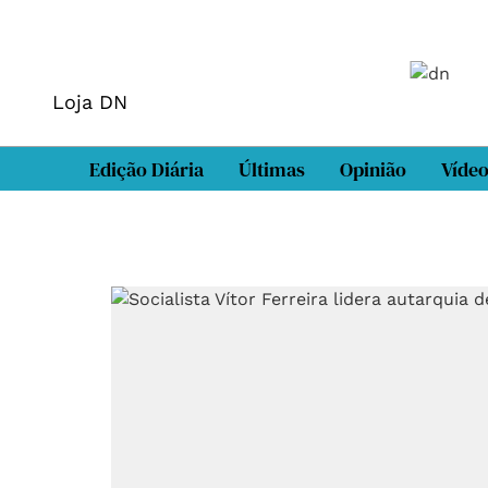
Loja DN
Edição Diária
Últimas
Opinião
Víde