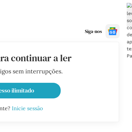
Siga-nos
ra continuar a ler
tigos sem interrupções.
esso ilimitado
ante?
Inicie sessão