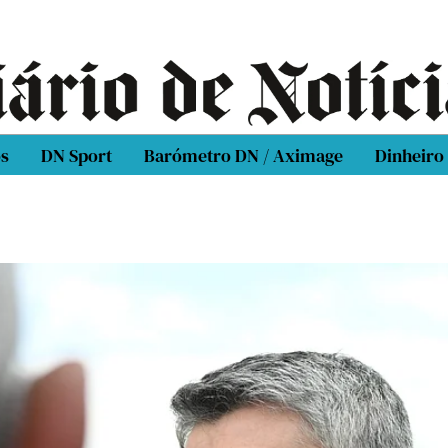
os
DN Sport
Barómetro DN / Aximage
Dinheiro