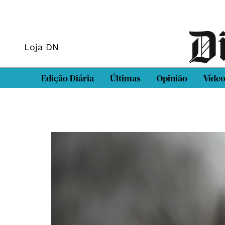
Loja DN
Edição Diária
Últimas
Opinião
Víde