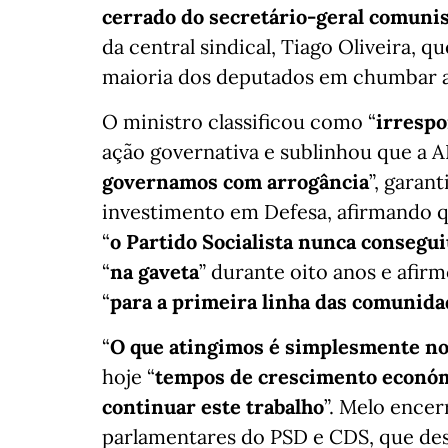
cerrado do secretário-geral comuni
da central sindical, Tiago Oliveira, 
maioria dos deputados em chumbar a 
O ministro classificou como “
irrespo
ação governativa e sublinhou que a 
governamos com arrogância
”, garan
investimento em Defesa, afirmando qu
“
o Partido Socialista nunca consegu
“
na gaveta
” durante oito anos e afir
“
para a primeira linha das comunida
“
O que atingimos é simplesmente no
hoje “
tempos de crescimento econó
continuar este trabalho
”. Melo ence
parlamentares do PSD e CDS, que de