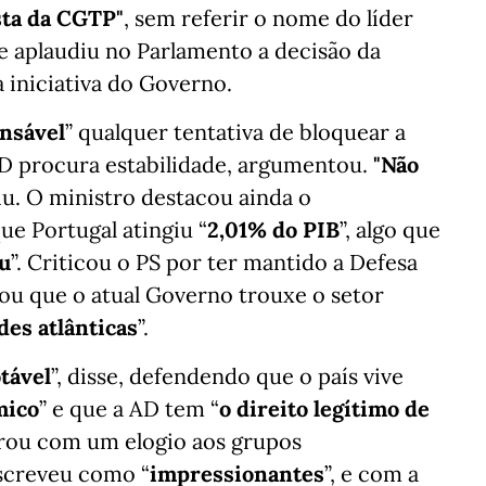
sta da CGTP"
, sem referir o nome do líder
que aplaudiu no Parlamento a decisão da
iniciativa do Governo.
nsável
” qualquer tentativa de bloquear a
AD procura estabilidade, argumentou.
"Não
tiu. O ministro destacou ainda o
e Portugal atingiu “
2,01% do PIB
”, algo que
iu
”. Criticou o PS por ter mantido a Defesa
mou que o atual Governo trouxe o setor
des atlânticas
”.
tável
”, disse, defendendo que o país vive
mico
” e que a AD tem “
o direito legítimo de
rrou com um elogio aos grupos
screveu como “
impressionantes
”, e com a