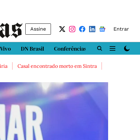
Assine
Entrar
 Vivo
DN Brasil
Conferências
DN LAB
Class
Casal encontrado morto em Sintra
Três feridos graves ap