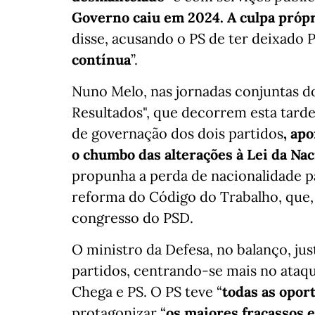
Governo caiu em 2024. A culpa próp
disse, acusando o PS de ter deixado P
contínua
”.
Nuno Melo, nas jornadas conjuntas 
Resultados", que decorrem esta tarde
de governação dos dois partidos
, ap
o chumbo das alterações à Lei da Nac
propunha a perda de nacionalidade 
reforma do Código do Trabalho, que,
congresso do PSD.
O ministro da Defesa, no balanço, ju
partidos, centrando-se mais no ataqu
Chega e PS. O PS teve “
todas as opor
protagonizar “
os maiores fracassos 