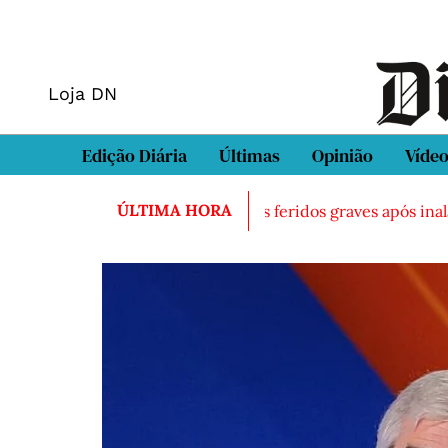
Loja DN
Edição Diária
Últimas
Opinião
Víde
ÚLTIMA HORA
do morto em Sintra
Três feridos graves após inalação de