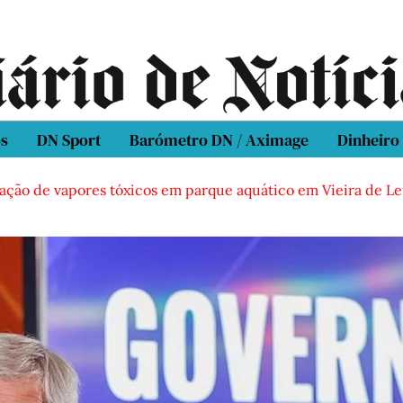
os
DN Sport
Barómetro DN / Aximage
Dinheiro
 vapores tóxicos em parque aquático em Vieira de Leiria