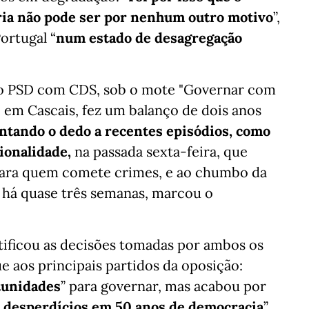
ria não pode ser por nenhum outro motivo
”,
ortugal “
num estado de desagregação
do PSD com CDS, sob o mote "Governar com
 em Cascais, fez um balanço de dois anos
ontando o dedo a recentes episódios, como
ionalidade,
na passada sexta-feira, que
para quem comete crimes, e ao chumbo da
 há quase três semanas, marcou o
stificou as decisões tomadas por ambos os
e aos principais partidos da oposição:
tunidades
” para governar, mas acabou por
e desperdícios em 50 anos de democracia
”,