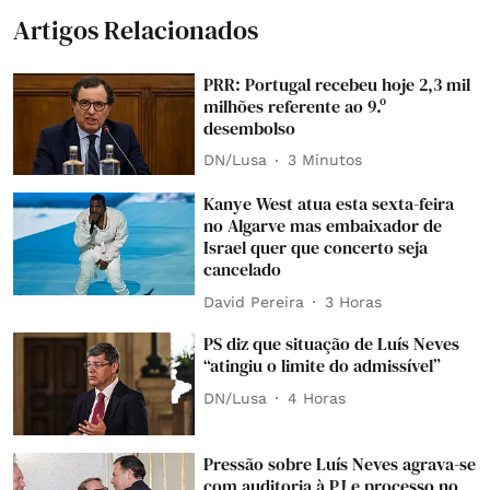
Artigos Relacionados
PRR: Portugal recebeu hoje 2,3 mil
milhões referente ao 9.º
desembolso
DN/Lusa
3 Minutos
Kanye West atua esta sexta-feira
no Algarve mas embaixador de
Israel quer que concerto seja
cancelado
David Pereira
3 Horas
PS diz que situação de Luís Neves
“atingiu o limite do admissível”
DN/Lusa
4 Horas
Pressão sobre Luís Neves agrava-se
com auditoria à PJ e processo no