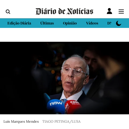
Edição Diária
Últimas
Opinião
Vídeos
DN Sport
Luís Marques Mendes
TIAGO PETINGA/LUSA