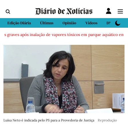
Edição Diária
Últimas
Opinião
Vídeos
DN Sport
 graves após inalação de vapores tóxicos em parque aquático em Vieir
Luísa Neto é indicada pelo PS para a Provedoria de Justiça
Reprodução