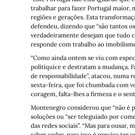
trabalhar para fazer Portugal maior, 
regiões e gerações. Esta transformaç
defendeu, dizendo que “são tantos 
verdadeiramente desejam que tudo c
responde com trabalho ao imobilismo
“Como ainda ontem se viu com especi
politiquice e destratam a mudança. Fa
de responsabilidade”, atacou, numa re
sexta-feira, que foi chumbada com vo
coragem, falta-lhes a firmeza e o sen
Montenegro considerou que “não é p
soluções ou “ser teleguiado por com
das redes sociais”. “Mas para ousar, 
saber ceder, para isso é preciso ter 