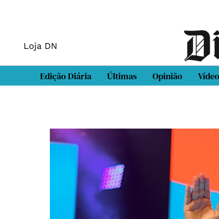
Loja DN
Edição Diária
Últimas
Opinião
Víde