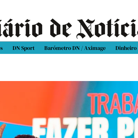
os
DN Sport
Barómetro DN / Aximage
Dinheiro