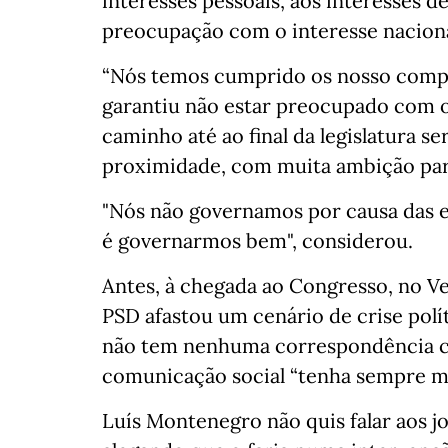
interesses pessoais, aos interesses 
preocupação com o interesse nacional
“Nós temos cumprido os nosso compr
garantiu não estar preocupado com o 
caminho até ao final da legislatura se
proximidade, com muita ambição para
"Nós não governamos por causa das e
é governarmos bem", considerou.
Antes, à chegada ao Congresso, no V
PSD afastou um cenário de crise polí
não tem nenhuma correspondência co
comunicação social “tenha sempre mui
Luís Montenegro não quis falar aos jo