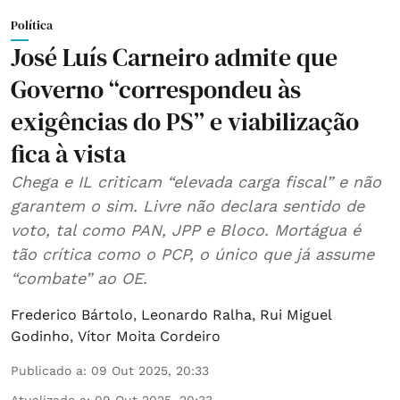
Política
José Luís Carneiro admite que
Governo “correspondeu às
exigências do PS” e viabilização
fica à vista
Chega e IL criticam “elevada carga fiscal” e não
garantem o sim. Livre não declara sentido de
voto, tal como PAN, JPP e Bloco. Mortágua é
tão crítica como o PCP, o único que já assume
“combate” ao OE.
Frederico Bártolo
,
Leonardo Ralha
,
Rui Miguel
Godinho
,
Vítor Moita Cordeiro
Publicado a
:
09 Out 2025, 20:33
Atualizado a
:
09 Out 2025, 20:33