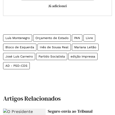
Já adicionei
Luís Montenegro
Orçamento de Estado
PAN
Livre
Bloco de Esquerda
Inês de Sousa Real
Mariana Leitão
José Luís Carneiro
Partido Socialista
edição impressa
AD - PSD-CDS
Artigos Relacionados
Seguro envia ao Tribunal