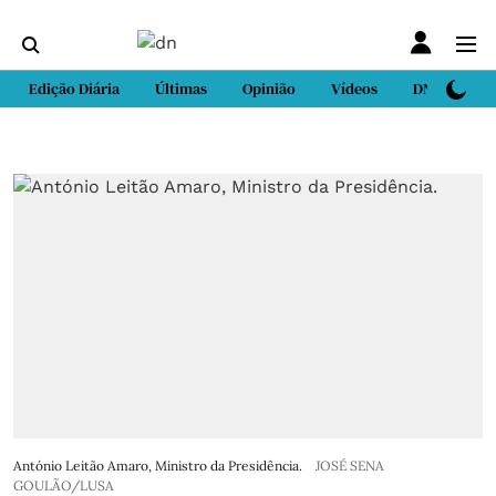
Edição Diária
Últimas
Opinião
Vídeos
DN Sport
António Leitão Amaro, Ministro da Presidência.
JOSÉ SENA
GOULÃO/LUSA