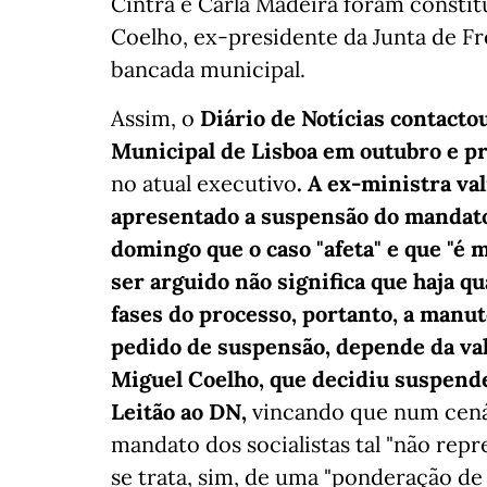
Cintra e Carla Madeira foram consti
Coelho, ex-presidente da Junta de Fr
bancada municipal.
Assim, o
Diário de Notícias contacto
Municipal de Lisboa em outubro e pr
no atual executivo
. A ex-ministra va
apresentado a suspensão do mandato,
domingo que o caso "afeta" e que "é 
ser arguido não significa que haja q
fases do processo, portanto, a manut
pedido de suspensão, depende da valo
Miguel Coelho, que decidiu suspender
Leitão ao DN,
vincando que num cená
mandato dos socialistas tal "não repr
se trata, sim, de uma "ponderação de 