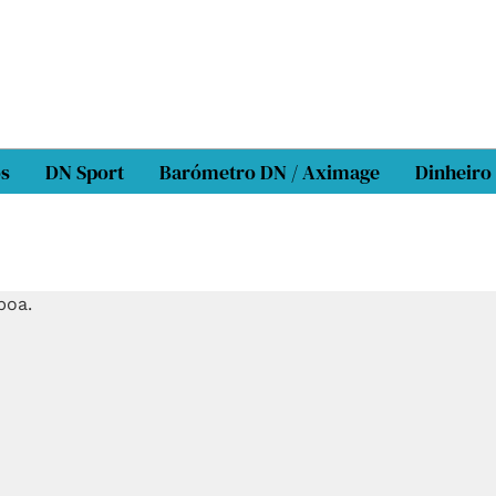
os
DN Sport
Barómetro DN / Aximage
Dinheiro