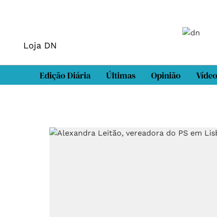
Loja DN
Edição Diária
Últimas
Opinião
Víde