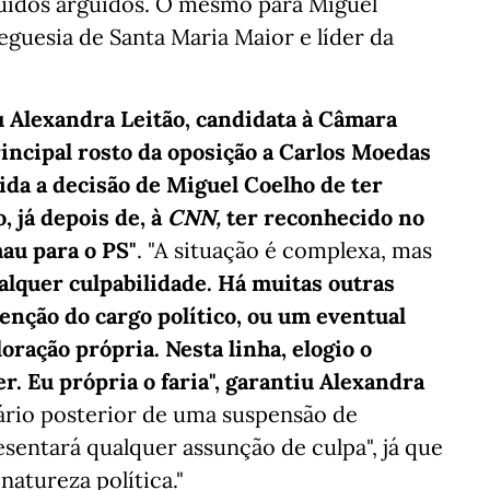
tuídos arguidos. O mesmo para Miguel
eguesia de Santa Maria Maior e líder da
u Alexandra Leitão, candidata à Câmara
incipal rosto da oposição a Carlos Moedas
lida a decisão de Miguel Coelho de ter
 já depois de, à
CNN,
ter reconhecido no
mau para o PS"
. "A situação é complexa, mas
ualquer culpabilidade. Há muitas outras
enção do cargo político, ou um eventual
ração própria. Nesta linha, elogio o
. Eu própria o faria", garantiu Alexandra
rio posterior de uma suspensão de
esentará qualquer assunção de culpa", já que
natureza política."