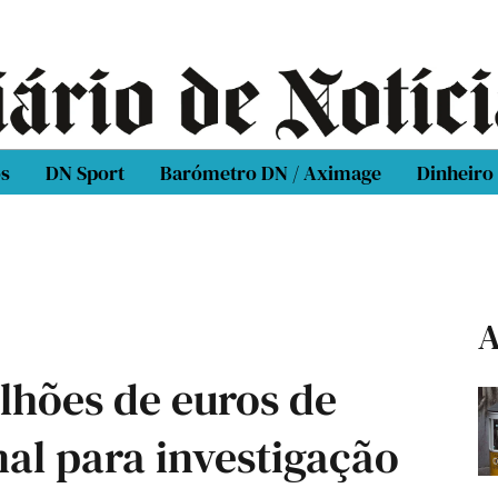
os
DN Sport
Barómetro DN / Aximage
Dinheiro
A
lhões de euros de
al para investigação