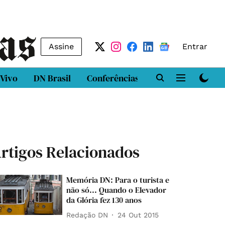
Assine
Entrar
 Vivo
DN Brasil
Conferências
DN LAB
Class
rtigos Relacionados
Memória DN: Para o turista e
não só... Quando o Elevador
da Glória fez 130 anos
Redação DN
24 Out 2015