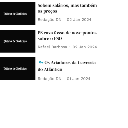
Sobem salários, mas também
os preços
Redação DN
02 Jan 2024
PS cava fosso de nove pontos
sobre o PSD
Rafael Barbosa
02 Jan 2024
Os Aviadores da travessia
do Atlântico
Redação DN
01 Jan 2024