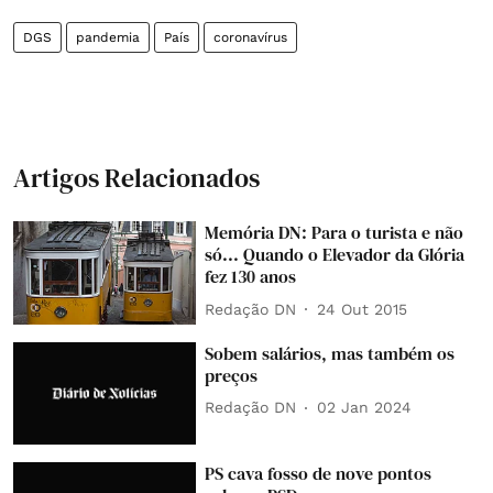
DGS
pandemia
País
coronavírus
Artigos Relacionados
Memória DN: Para o turista e não
só... Quando o Elevador da Glória
fez 130 anos
Redação DN
24 Out 2015
Sobem salários, mas também os
preços
Redação DN
02 Jan 2024
PS cava fosso de nove pontos