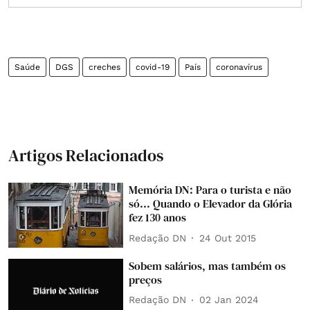
Saúde
DGS
creches
covid-19
País
coronavírus
Artigos Relacionados
Memória DN: Para o turista e não
só... Quando o Elevador da Glória
fez 130 anos
Redação DN
24 Out 2015
Sobem salários, mas também os
preços
Redação DN
02 Jan 2024