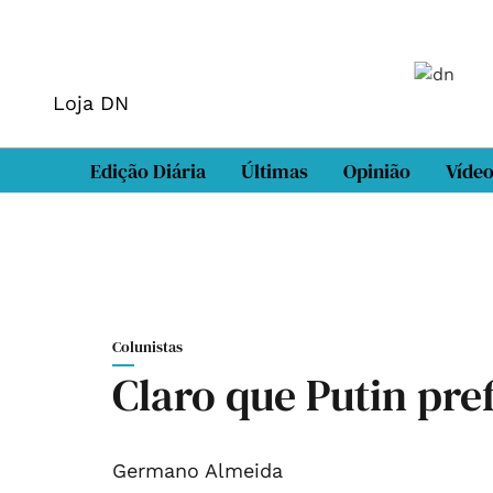
Loja DN
Edição Diária
Últimas
Opinião
Víde
Colunistas
Claro que Putin pr
Germano Almeida