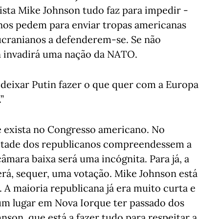
sta Mike Johnson tudo faz para impedir -
 nos pedem para enviar tropas americanas
 ucranianos a defenderem-se. Se não
n invadirá uma nação da NATO.
e deixar Putin fazer o que quer com a Europa
”
ue exista no Congresso americano. No
etade dos republicanos compreendessem a
âmara baixa será uma incógnita. Para já, a
erá, sequer, uma votação. Mike Johnson está
. A maioria republicana já era muito curta e
 um lugar em Nova Iorque ter passado dos
nson, que está a fazer tudo para respeitar a