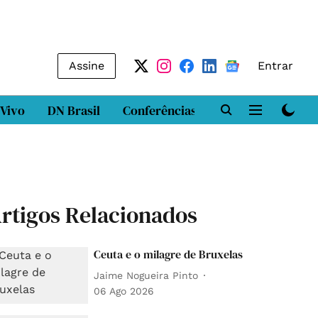
Assine
Entrar
 Vivo
DN Brasil
Conferências
DN LAB
Class
rtigos Relacionados
Ceuta e o milagre de Bruxelas
Jaime Nogueira Pinto
06 Ago 2026