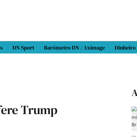
os
DN Sport
Barómetro DN / Aximage
Dinheiro
A
efere Trump