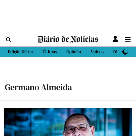
Edição Diária
Últimas
Opinião
Vídeos
DN Sport
Germano Almeida