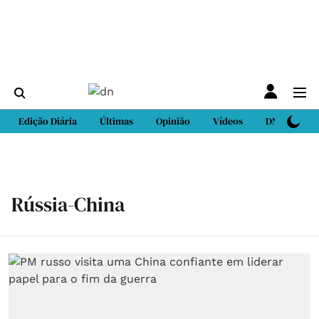
Edição Diária
Últimas
Opinião
Vídeos
DN Sport
Rússia-China