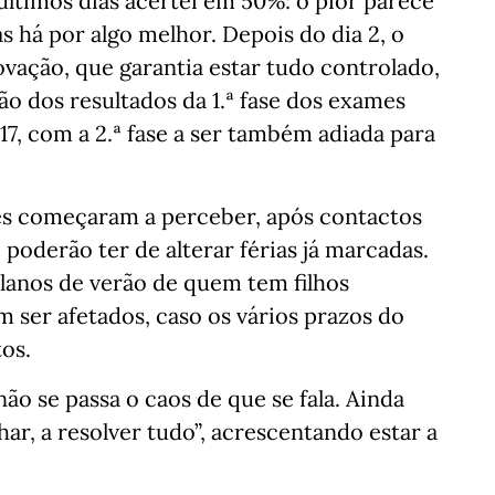
 últimos dias acertei em 50%: o pior parece
s há por algo melhor. Depois do dia 2, o
ovação, que garantia estar tudo controlado,
ão dos resultados da 1.ª fase dos exames
 17, com a 2.ª fase a ser também adiada para
res começaram a perceber, após contactos
poderão ter de alterar férias já marcadas.
lanos de verão de quem tem filhos
 ser afetados, caso os vários prazos do
os.
ão se passa o caos de que se fala. Ainda
lhar, a resolver tudo”, acrescentando estar a