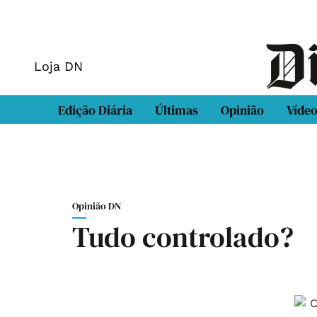
Loja DN
Edição Diária
Últimas
Opinião
Víde
Opinião DN
Tudo controlado?