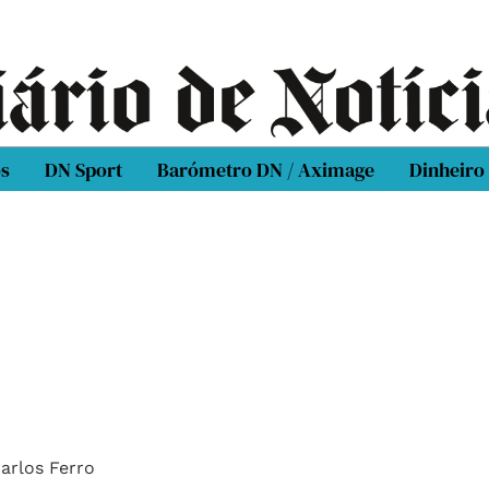
os
DN Sport
Barómetro DN / Aximage
Dinheiro