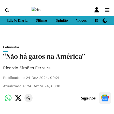
Edição Diária
Últimas
Opinião
Vídeos
DN Sport
Colunistas
“Não há gatos na América”
Ricardo Simões Ferreira
Publicado a
:
24 Dez 2024, 00:21
Atualizado a
:
24 Dez 2024, 00:18
Siga-nos