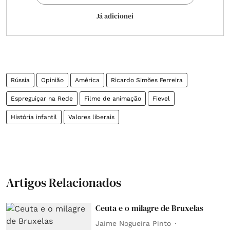
Já adicionei
Rússia
Opinião
América
Ricardo Simões Ferreira
Espreguiçar na Rede
Filme de animação
Fievel
História infantil
Valores liberais
Artigos Relacionados
Ceuta e o milagre de Bruxelas
Jaime Nogueira Pinto