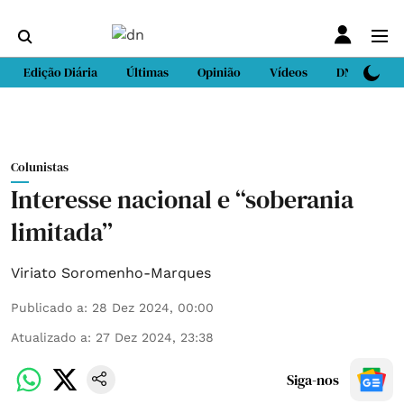
Edição Diária
Últimas
Opinião
Vídeos
DN Sport
Colunistas
Interesse nacional e “soberania
limitada”
Viriato Soromenho-Marques
Publicado a
:
28 Dez 2024, 00:00
Atualizado a
:
27 Dez 2024, 23:38
Siga-nos