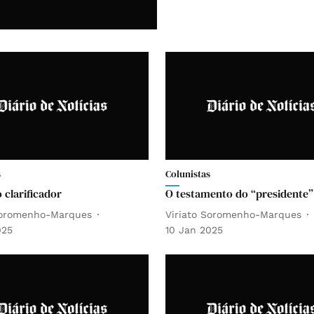
s
Colunistas
 clarificador
O testamento do “presidente”
Soromenho-Marques
Viriato Soromenho-Marques
025
10 Jan 2025