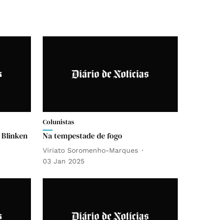
Colunistas
 Blinken
Na tempestade de fogo
Viriato Soromenho-Marques
03 Jan 2025