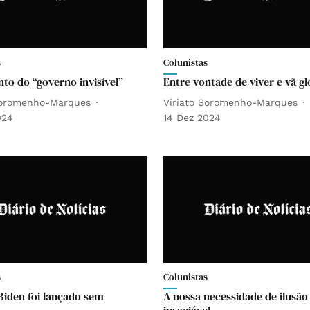
s
Colunistas
nto do “governo invisível”
Entre vontade de viver e vã gl
Soromenho-Marques
Viriato Soromenho-Marques
024
14 Dez 2024
s
Colunistas
 Biden foi lançado sem
A nossa necessidade de ilusão
insaciável