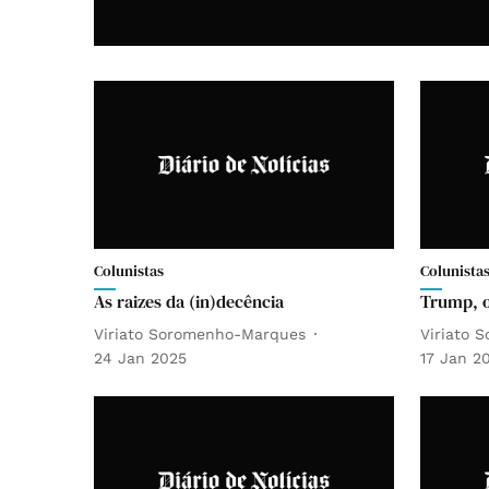
Colunistas
Colunista
As raizes da (in)decência
Trump, o
Viriato Soromenho-Marques
Viriato 
24 Jan 2025
17 Jan 2