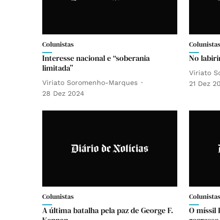
Colunistas
Colunista
Interesse nacional e “soberania
No labiri
limitada”
Viriato 
Viriato Soromenho-Marques
21 Dez 2
28 Dez 2024
Colunistas
Colunista
A última batalha pela paz de George F.
O míssil
Kennan
regresso