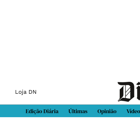
Loja DN
Edição Diária
Últimas
Opinião
Víde