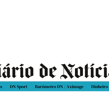
os
DN Sport
Barómetro DN / Aximage
Dinheiro