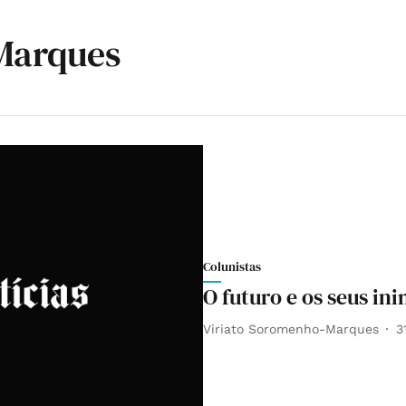
Marques
Colunistas
O futuro e os seus in
Viriato Soromenho-Marques
3