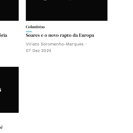
Colunistas
ória
Soares e o novo rapto da Europa
Viriato Soromenho-Marques
07 Dez 2024
 é