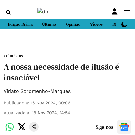
Edição Diária
Últimas
Opinião
Vídeos
DN Sport
Colunistas
A nossa necessidade de ilusão é
insaciável
Viriato Soromenho-Marques
Publicado a
:
16 Nov 2024, 00:06
Atualizado a
:
18 Nov 2024, 14:54
Siga-nos