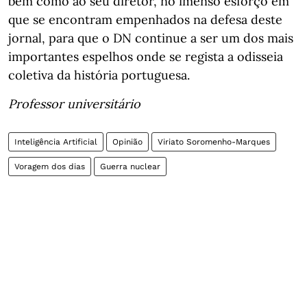
bem como ao seu diretor, no imenso esforço em
que se encontram empenhados na defesa deste
jornal, para que o DN continue a ser um dos mais
importantes espelhos onde se regista a odisseia
coletiva da história portuguesa.
Professor universitário
Inteligência Artificial
Opinião
Viriato Soromenho-Marques
Voragem dos dias
Guerra nuclear