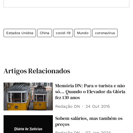
Estados Unidos
China
covid-19
Mundo
coronavírus
Artigos Relacionados
Memória DN: Para o turista e não
só... Quando o Elevador da Glória
fez 130 anos
Redação DN
24 Out 2015
Sobem salários, mas também os
preços
Redação DN
02 Jan 2024