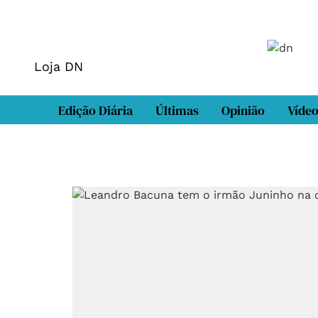
Loja DN
Edição Diária
Últimas
Opinião
Víde