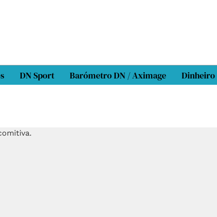
os
DN Sport
Barómetro DN / Aximage
Dinheiro