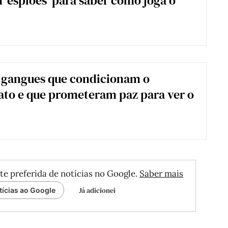
m ‘espiões’ para saber como joga o
 gangues que condicionam o
to e que prometeram paz para ver o
te preferida de notícias no Google.
Saber mais
Já adicionei
tícias ao Google