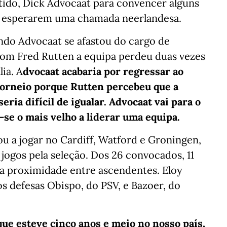
tido, Dick Advocaat para convencer alguns
ão esperarem uma chamada neerlandesa.
ndo Advocaat se afastou do cargo de
Com Fred Rutten a equipa perdeu duas vezes
lia. A
dvocaat acabaria por regressar ao
orneio porque Rutten percebeu que a
ria difícil de igualar. Advocaat vai para o
-se o mais velho a liderar uma equipa.
u a jogar no Cardiff, Watford e Groningen,
0 jogos pela seleção. Dos 26 convocados, 11
o a proximidade entre ascendentes. Eloy
s defesas Obispo, do PSV, e Bazoer, do
que esteve cinco anos e meio no nosso país,