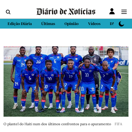
Edição Diária
Últimas
Opinião
Vídeos
DN Sport
O plantel do Haiti num dos últimos confrontos para o apuramento
FIFA