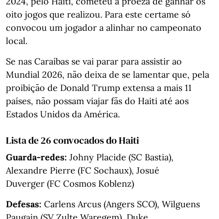
2024, pelo Haiti, cometeu a proeza de ganhar os
oito jogos que realizou. Para este certame só
convocou um jogador a alinhar no campeonato
local.
Se nas Caraíbas se vai parar para assistir ao
Mundial 2026, não deixa de se lamentar que, pela
proibição de Donald Trump extensa a mais 11
países, não possam viajar fãs do Haiti até aos
Estados Unidos da América.
Lista de 26 convocados do Haiti
Guarda-redes:
Johny Placide (SC Bastia),
Alexandre Pierre (FC Sochaux), Josué
Duverger (FC Cosmos Koblenz)
Defesas:
Carlens Arcus (Angers SCO), Wilguens
Paugain (SV Zulte Waregem), Duke