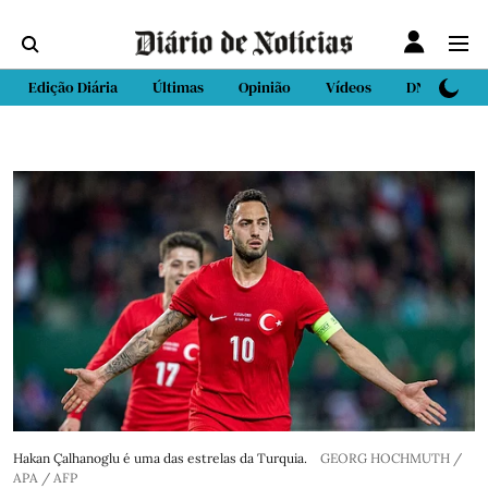
Edição Diária
Últimas
Opinião
Vídeos
DN Sport
Hakan Çalhanoglu é uma das estrelas da Turquia.
GEORG HOCHMUTH /
APA / AFP