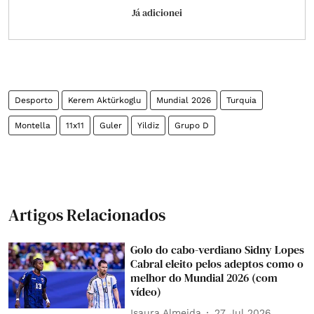
Já adicionei
Desporto
Kerem Aktürkoglu
Mundial 2026
Turquia
Montella
11x11
Guler
Yildiz
Grupo D
Artigos Relacionados
Golo do cabo-verdiano Sidny Lopes
Cabral eleito pelos adeptos como o
melhor do Mundial 2026 (com
vídeo)
Isaura Almeida
27 Jul 2026