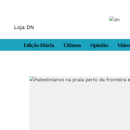
Loja DN
Edição Diária
Últimas
Opinião
Víde