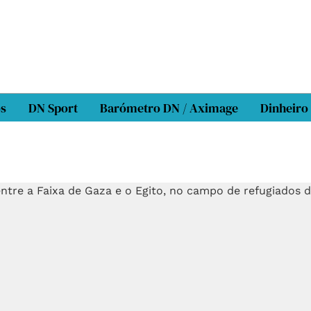
os
DN Sport
Barómetro DN / Aximage
Dinheiro