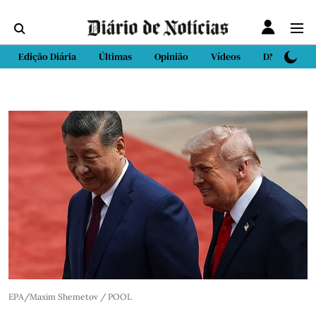
Edição Diária
Últimas
Opinião
Vídeos
DN Sport
EPA/Maxim Shemetov / POOL