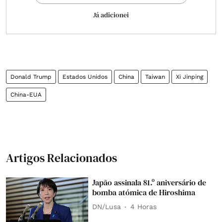
Já adicionei
Donald Trump
Estados Unidos
China
Taiwan
Xi Jinping
China-EUA
Artigos Relacionados
Japão assinala 81.º aniversário de
bomba atómica de Hiroshima
DN/Lusa
4 Horas