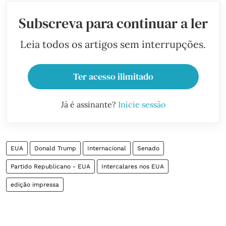
Subscreva para continuar a ler
Leia todos os artigos sem interrupções.
Ter acesso ilimitado
Já é assinante?
Inicie sessão
EUA
Donald Trump
Internacional
Senado
Partido Republicano - EUA
Intercalares nos EUA
edição impressa