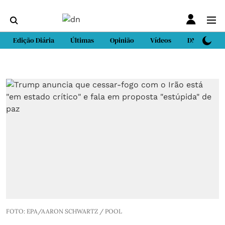
Edição Diária
Últimas
Opinião
Vídeos
DN Sport
FOTO: EPA/AARON SCHWARTZ / POOL